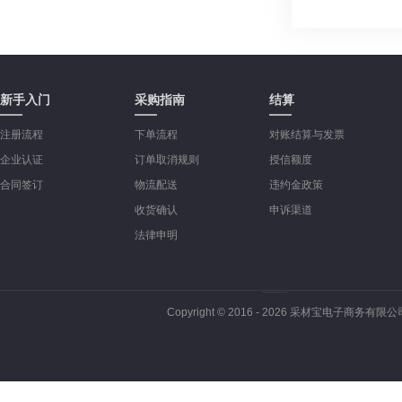
新手入门
采购指南
结算
注册流程
下单流程
对账结算与发票
企业认证
订单取消规则
授信额度
合同签订
物流配送
违约金政策
收货确认
申诉渠道
法律申明
Copyright © 2016 -
2026
采材宝电子商务有限公