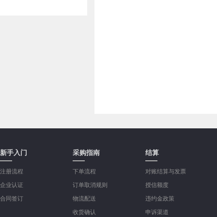
新手入门
采购指南
结算
注册流程
下单流程
对账结算与发票
企业认证
订单取消规则
授信额度
合同签订
物流配送
违约金政策
收货确认
申诉渠道