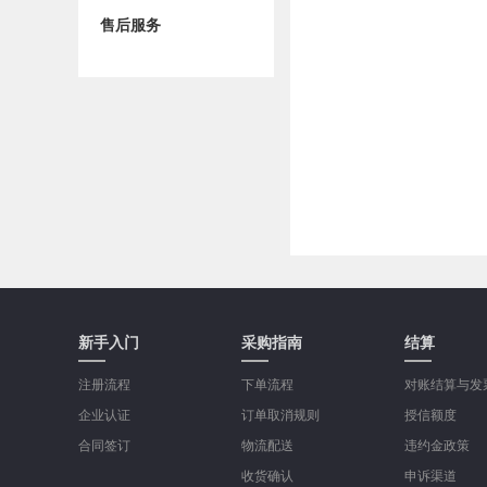
售后服务
新手入门
采购指南
结算
注册流程
下单流程
对账结算与发
企业认证
订单取消规则
授信额度
合同签订
物流配送
违约金政策
收货确认
申诉渠道