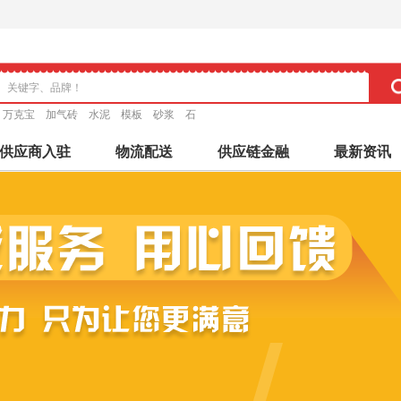
万克宝
加气砖
水泥
模板
砂浆
石
供应商入驻
物流配送
供应链金融
最新资讯