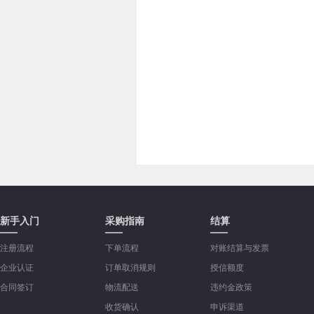
新手入门
采购指南
结算
注册流程
下单流程
对账结算与发票
企业认证
订单取消规则
授信额度
合同签订
物流配送
违约金政策
收货确认
申诉渠道