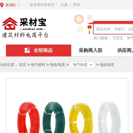
欢迎来到采材宝！
注册
|
登录
香洲区
热门搜索：
万克宝
加
全部商品
采购商入驻
供应商
>
>
>
>
当前位置：
首页
电气材料
电线/电缆
电气电缆
电线电缆