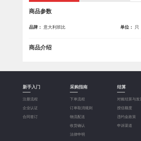
商品参数
品牌：
意大利班比
单位：
只
商品介绍
新手入门
采购指南
结算
注册流程
下单流程
对账结算与发
企业认证
订单取消规则
授信额度
合同签订
物流配送
违约金政策
收货确认
申诉渠道
法律申明