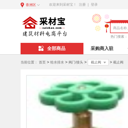
欢迎来到采材宝！
注册
|
登录
香洲区
热门搜索：
全部商品
采购商入驻
>
>
>
>
当前位置：
首页
给水排水
阀门/接头
截止阀
截止阀