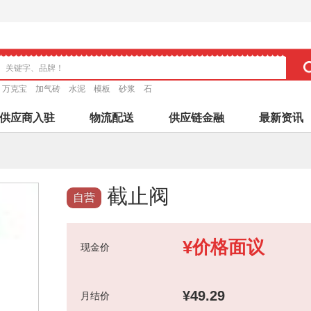
万克宝
加气砖
水泥
模板
砂浆
石
供应商入驻
物流配送
供应链金融
最新资讯
截止阀
自营
¥价格面议
现金价
¥49.29
月结价