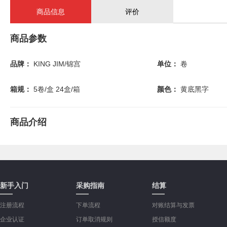
商品信息
评价
商品参数
品牌：
KING JIM/锦宫
单位：
卷
箱规：
5卷/盒 24盒/箱
颜色：
黄底黑字
商品介绍
新手入门
采购指南
结算
注册流程
下单流程
对账结算与发票
企业认证
订单取消规则
授信额度