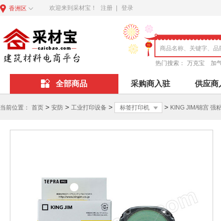
欢迎来到采材宝！
注册
|
登录
香洲区
热门搜索：
万克宝
加
全部商品
采购商入驻
供应商
>
>
>
>
当前位置：
首页
安防
工业打印设备
标签打印机
KING JIM/锦宫 