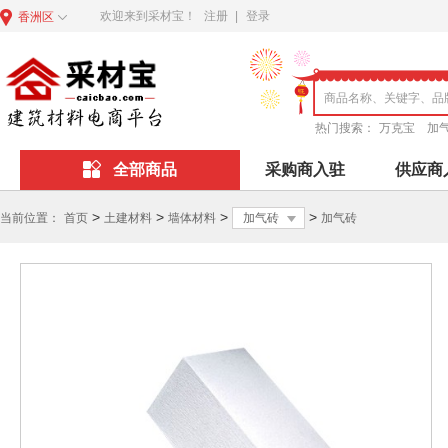
欢迎来到采材宝！
注册
|
登录
香洲区
热门搜索：
万克宝
加
全部商品
采购商入驻
供应商
>
>
>
>
当前位置：
首页
土建材料
墙体材料
加气砖
加气砖