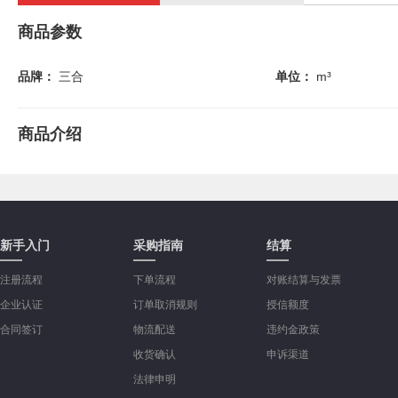
商品参数
品牌：
三合
单位：
m³
商品介绍
新手入门
采购指南
结算
注册流程
下单流程
对账结算与发票
企业认证
订单取消规则
授信额度
合同签订
物流配送
违约金政策
收货确认
申诉渠道
法律申明